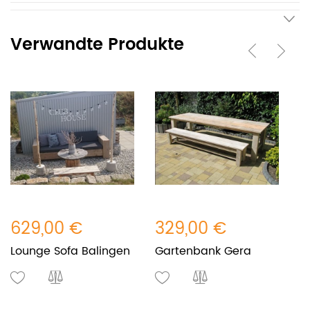
Verwandte Produkte
629,00 €
329,00 €
4
Lounge Sofa Balingen
Gartenbank Gera
L
B