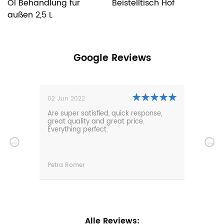
Öl Behandlung für
Beistelltisch Hof
B
außen 2,5 L
Google Reviews
02 Jun 2022
01 N
0m
Are super satisfied, quick response,
Our 
den.
great quality and great price.
comf
hat
Everything perfect.
gard
serv
wir
n
Petra Romer
Chri
n.
Alle Reviews: