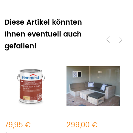
Diese Artikel könnten
Ihnen eventuell auch
gefallen!
79,95 €
299,00 €
2