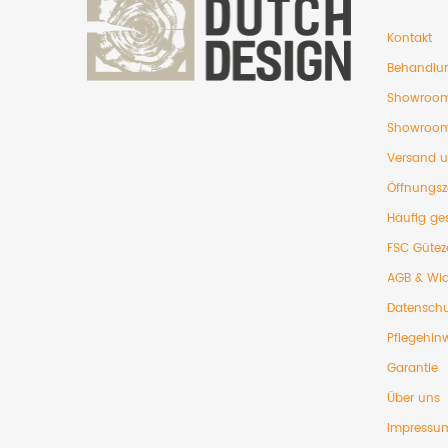
Kontakt
Behandlu
Showroom
Showroom
Versand 
Öffnungsz
Häufig ges
FSC Gütez
AGB & Wid
Datenschu
Pflegehin
Garantie
Über uns
Impressu