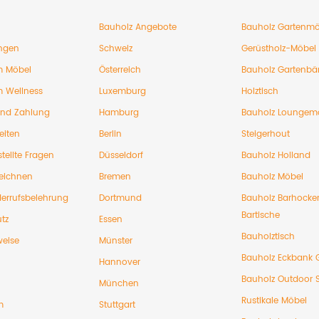
Bauholz Angebote
Bauholz Gartenmö
ngen
Schweiz
Gerüstholz-Möbel
 Möbel
Österreich
Bauholz Gartenbä
 Wellness
Luxemburg
Holztisch
und Zahlung
Hamburg
Bauholz Loungem
eiten
Berlin
Steigerhout
tellte Fragen
Düsseldorf
Bauholz Holland
eichnen
Bremen
Bauholz Möbel
errufsbelehrung
Dortmund
Bauholz Barhocke
Bartische
tz
Essen
Bauholztisch
weise
Münster
Bauholz Eckbank 
Hannover
Bauholz Outdoor 
München
Rustikale Möbel
m
Stuttgart