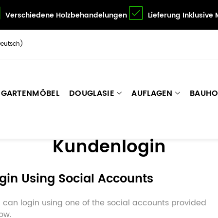
Verschiedene Holzbehandelungen
Lieferung Inklusive
Deutsch)
GARTENMÖBEL
DOUGLASIE
AUFLAGEN
BAUHO
Kundenlogin
gin Using Social Accounts
 can login using one of the social accounts provided
ow.