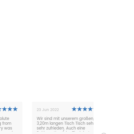
23 Jun 2022
02 Jun 2022
Wir sind mit unserem großen,
Are super satisf
3,20m langen Tisch Tisch sehr,
response, great
sehr zufrieden. Auch eine
great price. Eve
Reklamation (der Tisch hat