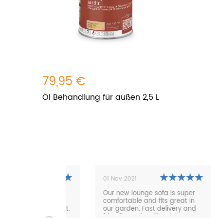
79,95 €
Öl Behandlung für außen 2,5 L
01 Nov 2021
2
ied, quick
Our new lounge sofa is super
W
 quality and
comfortable and fits great in
n
rything perfect.
our garden. Fast delivery and
re
friendly service. Thanks very