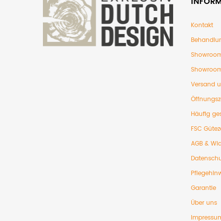
INFOR
Kontakt
Behandlu
Showroom
Showroom
Versand 
Öffnungsz
Häufig ges
FSC Gütez
AGB & Wid
Datenschu
Pflegehin
Garantie
Über uns
Impressu