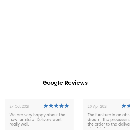
Google Reviews
7 Oct 2021
26 Apr 2021
e are very happy about the
The furniture is an absolute
ew furniture! Delivery went
dream. The processing from
ally well.
the order to the delivery was
absolutely problem-free and