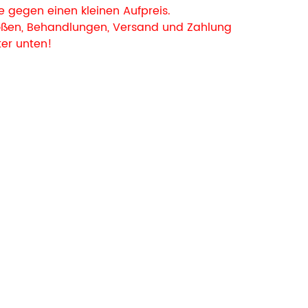
 gegen einen kleinen Aufpreis.
rößen, Behandlungen, Versand und Zahlung
ter unten!
t mit Standard 070 Olive Green Kissen