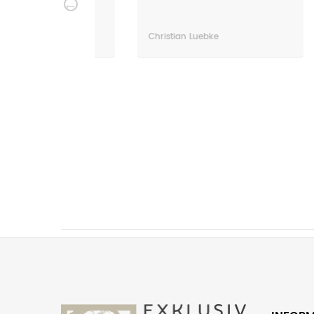
much!
Christian Luebke
S