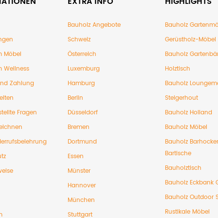
MATIONEN
EXTRA INFO
HIGHLIGHTS
Bauholz Angebote
Bauholz Gartenmö
ngen
Schweiz
Gerüstholz-Möbel
 Möbel
Österreich
Bauholz Gartenbä
 Wellness
Luxemburg
Holztisch
und Zahlung
Hamburg
Bauholz Loungem
eiten
Berlin
Steigerhout
tellte Fragen
Düsseldorf
Bauholz Holland
eichnen
Bremen
Bauholz Möbel
errufsbelehrung
Dortmund
Bauholz Barhocke
Bartische
tz
Essen
Bauholztisch
weise
Münster
Bauholz Eckbank 
Hannover
Bauholz Outdoor 
München
Rustikale Möbel
m
Stuttgart