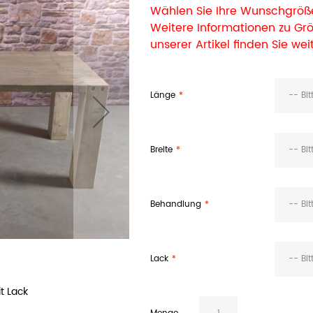
Wählen Sie Ihre Wunschgröße
Weitere Informationen zu G
unserer Artikel finden Sie wei
Länge
-- Bi
Breite
-- Bi
Behandlung
-- Bi
Lack
-- Bi
t Lack
Bauholz Esstisch und Bank