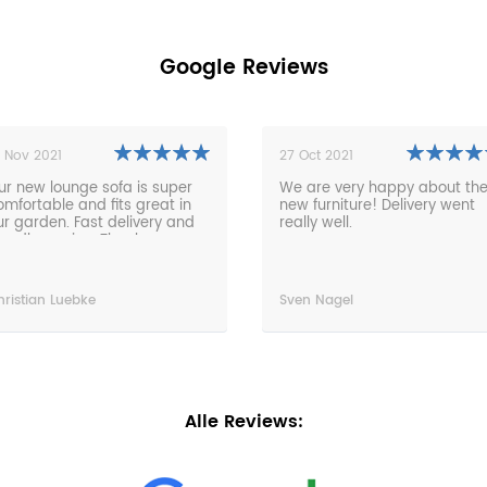
Google Reviews
7 Oct 2021
26 Apr 2021
e are very happy about the
The furniture is an absolute
ew furniture! Delivery went
dream. The processing from
ally well.
the order to the delivery was
absolutely problem-free and
very fast. Everything on time,
friendly and the service
perfect. Any time.
ven Nagel
Thorsten Puttins
Alle Reviews: