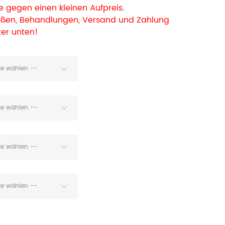
 gegen einen kleinen Aufpreis.
rößen, Behandlungen, Versand und Zahlung
ter unten!
tte wählen --
tte wählen --
tte wählen --
tte wählen --
 in Deck Weiß, Tisch 250x97 cm