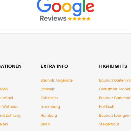
MATIONEN
EXTRA INFO
HIGHLIGHTS
Bauholz Angebote
Bauholz Gartenmö
ngen
Schweiz
Gerüstholz-Möbel
 Möbel
Österreich
Bauholz Gartenbä
 Wellness
Luxemburg
Holztisch
und Zahlung
Hamburg
Bauholz Loungem
eiten
Berlin
Steigerhout