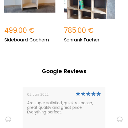
499,00 €
785,00 €
8
Sideboard Cochem
Schrank Fächer
S
L
Google Reviews
02 Jun 2022
01 N
0m
Are super satisfied, quick response,
Our 
den.
great quality and great price.
comf
hat
Everything perfect.
gard
serv
wir
n