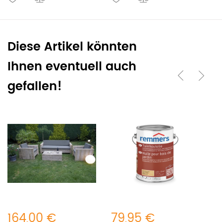
Diese Artikel könnten
Ihnen eventuell auch
gefallen!
164,00 €
79,95 €
3