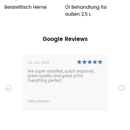
Beistelltisch Herne
Öl Behandlung für
G
außen 2,5 L
E
Google Reviews
02 Jun 2022
01 N
0m
Are super satisfied, quick response,
Our 
den.
great quality and great price.
comf
hat
Everything perfect.
gard
serv
wir
n
Petra Romer
Chri
n.