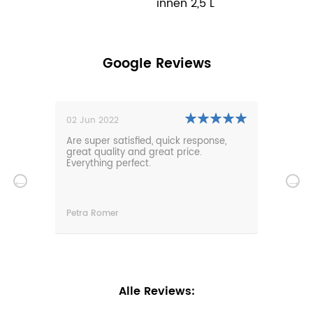
innen 2,5 L
Google Reviews
02 Jun 2022
01 N
0m
Are super satisfied, quick response,
Our 
den.
great quality and great price.
comf
hat
Everything perfect.
gard
serv
wir
n
Petra Romer
Chri
n.
Alle Reviews: