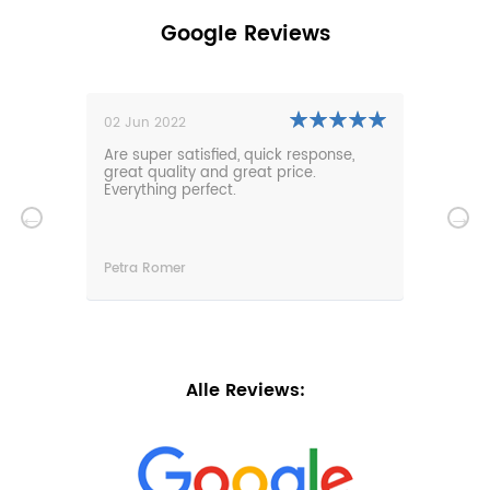
Google Reviews
02 Jun 2022
01 N
0m
Are super satisfied, quick response,
Our 
den.
great quality and great price.
comf
hat
Everything perfect.
gard
serv
wir
n
Petra Romer
Chri
n.
Alle Reviews: