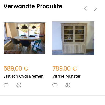
Verwandte Produkte
589,00 €
789,00 €
4
Esstisch Oval Bremen
Vitrine Münster
S