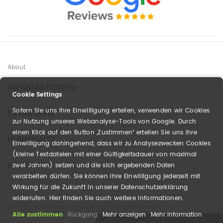
About
INFORMATIONEN
Cookie Settings
Sofern Sie uns Ihre Einwilligung erteilen, verwenden wir Cookies
EXTRA INFO
zur Nutzung unseres Webanalyse-Tools von Google. Durch
einen Klick auf den Button „Zustimmen“ erteilen Sie uns Ihre
HIGHLIGHTS
Einwilligung dahingehend, dass wir zu Analysezwecken Cookies
(kleine Textdateien mit einer Gültigkeitsdauer von maximal
KONTAKT
zwei Jahren) setzen und die sich ergebenden Daten
verarbeiten dürfen. Sie können Ihre Einwilligung jederzeit mit
Wirkung für die Zukunft in unserer Datenschutzerklärung
widerrufen. Hier finden Sie auch weitere Informationen.
© 2020 Exklusiv Dutch Design. All Rights Reserved.
Alle zustimmen
Rückgang
Mehr anzeigen
Mehr Information