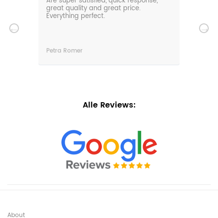
0m
Are super satisfied, quick response,
Our 
den.
great quality and great price.
comf
hat
Everything perfect.
gard
serv
wir
n
Petra Romer
Chri
n.
Alle Reviews:
About