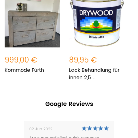
999,00 €
89,95 €
6
Kommode Fürth
Lack Behandlung für
S
innen 2,5 L
Google Reviews
02 Jun 2022
01 N