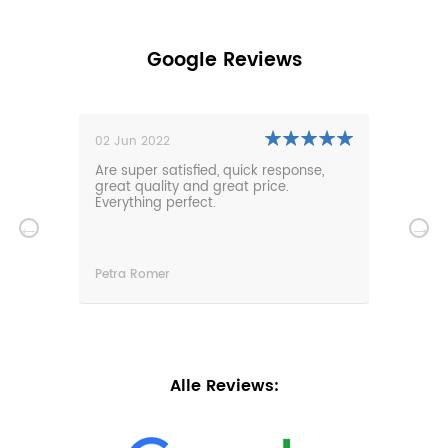
Google Reviews
02 Jun 2022
01 N
0m
Are super satisfied, quick response,
Our 
den.
great quality and great price.
comf
hat
Everything perfect.
gard
serv
wir
n
Petra Romer
Chri
n.
Alle Reviews: