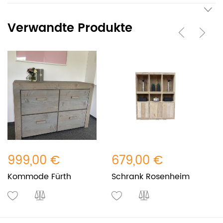
Verwandte Produkte
999,00 €
679,00 €
6
Kommode Fürth
Schrank Rosenheim
T