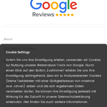
About
INFORMATIONEN
Cookie Settings
Sofern Sie uns Ihre Einwilligung erteilen, verwenden wir Cookies
EXTRA INFO
zur Nutzung unseres Webanalyse-Tools von Google. Durch
einen Klick auf den Button „Zustimmen“ erteilen Sie uns Ihre
HIGHLIGHTS
Einwilligung dahingehend, dass wir zu Analysezwecken Cookies
(kleine Textdateien mit einer Gültigkeitsdauer von maximal
KONTAKT
zwei Jahren) setzen und die sich ergebenden Daten
verarbeiten dürfen. Sie können Ihre Einwilligung jederzeit mit
Wirkung für die Zukunft in unserer Datenschutzerklärung
widerrufen. Hier finden Sie auch weitere Informationen.
© 2020 Exklusiv Dutch Design. All Rights Reserved.